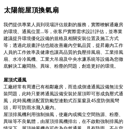
太陽能屋頂換氣扇
我們提供專業人員到現場評估規劃的服務，實際暸解通廠房
的環境、通風位置…等，依客戶實際需求設計評估，並專業
建議提升環境優化設備的規格及相關安裝位置及施工方式
等；透過此規畫評估也能改善廠內空氣品質，提昇廠內工作
人員的工作效率及健康也讓高品質的負壓排風扇、工業排風
扇、水冷冷風機、工業大吊扇及中央水濂系統等設備為您徹
底解決工廠悶熱、異味、粉塵的問題，創造更好的環境。
屋頂式通風
工廠經常有周遭已有相鄰廠房，而造成側邊通風設備無法安
裝問題，此時只要將通風設備安裝於屋頂即可形成負壓式通
風，此時風機須配置防颱型連動式百葉窗及45度防側風彎
頭，即可防雨水濺入廠內。
屋頂排風機利用強制抽風，使廠內或獨立空間熱源、粉塵、
異味等不良氣體，由屋頂排風機排出，在不啟動強制排風的
情況下，屋頂抽風機亦可作為自然通風。具有防雨、不占空