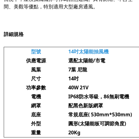
間、美觀等優點，特別適用大型廠房通風。
詳細規格
型號
14吋太陽能抽風機
供應電源
選配太陽能/市電
風葉
7葉 尼龍
尺寸
14吋
功率參數
40W 21V
電機
IP68防水等級，86無刷電機
網罩
配黑色新版網罩
底座
常規底座( 530mm*530mm)
外型
圓形(太陽能板可調節角度)
重量
20Kg